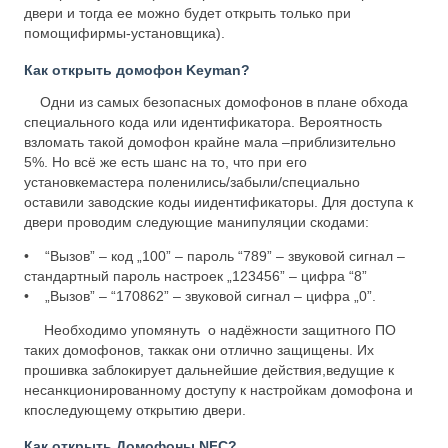
двери и тогда ее можно будет открыть только при
помощифирмы-установщика).
Как открыть домофон Keyman?
Одни из самых безопасных домофонов в плане обхода
специального кода или идентификатора. Вероятность
взломать такой домофон крайне мала –приблизительно
5%. Но всё же есть шанс на то, что при его
установкемастера поленились/забыли/специально
оставили заводские коды иидентификаторы. Для доступа к
двери проводим следующие манипуляции скодами:
• “Вызов” – код „100” – пароль “789” – звуковой сигнал –
стандартный пароль настроек „123456” – цифра “8”
• „Вызов” – “170862” – звуковой сигнал – цифра „0”.
Необходимо упомянуть о надёжности защитного ПО
таких домофонов, таккак они отлично защищены. Их
прошивка заблокирует дальнейшие действия,ведущие к
несанкционированному доступу к настройкам домофона и
кпоследующему открытию двери.
Как открыть Домофоны NFC?