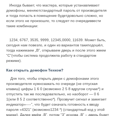
Иногда бывает, что мастера, которые устанавливают
домофоны, меняютстандартный пароль от производителя
и тогда попасть в помещение будетдовольно сложно, но
если этого не произошло, то следует по очередиввести
такие комбинации:
1234, 6767, 3535, 9999, 12345,0000, 11639. Может быть,
сегодня нам повезло, и один из вариантов такиподошёл,
тогда нажимаем „В”, открываем дверь и после этого жмем
“С”(чтобы система продолжила работу в стандартом
режиме).
Как открыть домофон Техком?
Для того, чтобы открыть двери с домофонами этого
производителя нужнозажать по очереди (не отпуская
клавиш) цифры 1 6 0 (возможно 2 5 8 вдругом случае*) и
отпустить так же последовательно, но наоборот — 0 6
1(или 8 5 2 соответственно*). Прозвучит сигнал и замигает
индикатор»----”, что будет означать готовность к вводу
пароля «4321” (возможно1234 *) (стандартный код у этой
марки). Далее жмём „В”, потом “3” иснова „В” – дверь будет