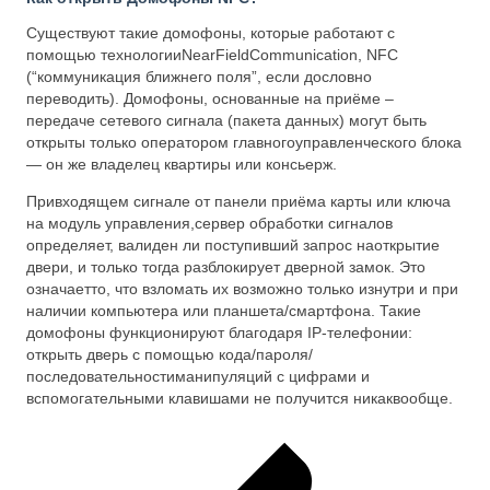
Существуют такие домофоны, которые работают с
помощью технологииNearFieldCommunication, NFC
(“коммуникация ближнего поля”, если дословно
переводить). Домофоны, основанные на приёме –
передаче сетевого сигнала (пакета данных) могут быть
открыты только оператором главногоуправленческого блока
— он же владелец квартиры или консьерж.
Привходящем сигнале от панели приёма карты или ключа
на модуль управления,сервер обработки сигналов
определяет, валиден ли поступивший запрос наоткрытие
двери, и только тогда разблокирует дверной замок. Это
означаетто, что взломать их возможно только изнутри и при
наличии компьютера или планшета/смартфона. Такие
домофоны функционируют благодаря IP-телефонии:
открыть дверь с помощью кода/пароля/
последовательностиманипуляций с цифрами и
вспомогательными клавишами не получится никаквообще.