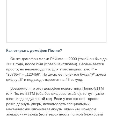
Как открыть домофон Полис?
Он же домофон марки Райнманн 2000 (такой он был до
2001 года, после был усовершенствован). Взламывается
просто, но немного долго. Для этоговводим: „ключ” –
“987654” – „123456”. На дисплее появится буква “Р”,жмем
цифру „8” и подъезд откроется на 45 секунд.
Возможно, что этот домофон нового типа Полис-51ТМ
или Полис-52ТМ (оба без цифровоготабло), то тут нужно
знать индивидуальный код. Если у вас его нет –проще
резко дёрнуть дверь, использовать специальный
механический ключили замкнуть обычным шокером
электронику замка (есть вероятность полной блокировки