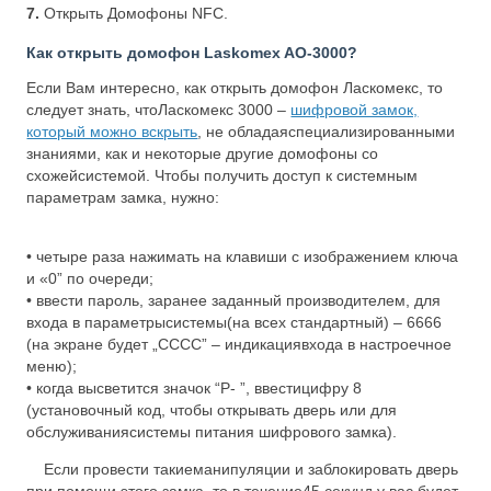
7.
Открыть Домофоны NFC.
Как открыть домофон Laskomex AO-3000?
Если Вам интересно, как открыть домофон Ласкомекс, то
следует знать, чтоЛаскомекс 3000 –
шифровой замок,
который можно вскрыть
, не обладаяспециализированными
знаниями, как и некоторые другие домофоны со
схожейсистемой. Чтобы получить доступ к системным
параметрам замка, нужно:
• четыре раза нажимать на клавиши с изображением ключа
и «0” по очереди;
• ввести пароль, заранее заданный производителем, для
входа в параметрысистемы(на всех стандартный) – 6666
(на экране будет „СССС” – индикациявхода в настроечное
меню);
• когда высветится значок “Р- ”, ввестицифру 8
(установочный код, чтобы открывать дверь или для
обслуживаниясистемы питания шифрового замка).
Если провести такиеманипуляции и заблокировать дверь