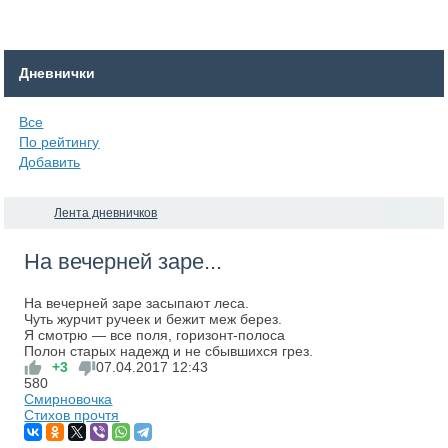
Дневнички
Все
По рейтингу
Добавить
Лента дневничков
На вечерней заре...
На вечерней заре засыпают леса.
Чуть журчит ручеек и бежит меж берез.
Я смотрю — все поля, горизонт-полоса
Полон старых надежд и не сбывшихся грез.
+3
07.04.2017
12:43
580
Смирновочка
Стихов прочтя