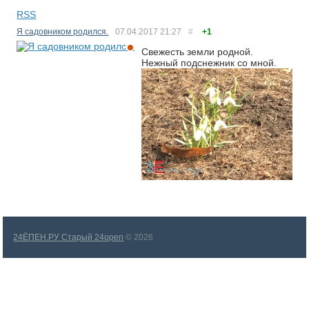
RSS
Я садовником родился.
07.04.2017
21:27
#
+1
Свежесть земли родной.
Нежный подснежник со мной.
24ЁПЕН.РУ Старый 24open
© 2026