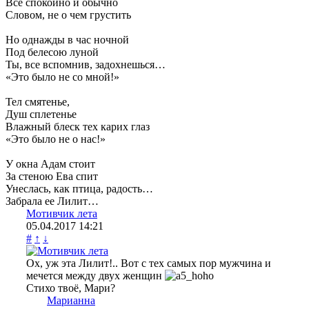
Все спокойно и обычно
Словом, не о чем грустить
Но однажды в час ночной
Под белесою луной
Ты, все вспомнив, задохнешься…
«Это было не со мной!»
Тел смятенье,
Душ сплетенье
Влажный блеск тех карих глаз
«Это было не о нас!»
У окна Адам стоит
За стеною Ева спит
Унеслась, как птица, радость…
Забрала ее Лилит…
Мотивчик лета
05.04.2017
14:21
#
↑
↓
Ох, уж эта Лилит!.. Вот с тех самых пор мужчина и
мечется между двух женщин
Стихо твоё, Мари?
Марианна