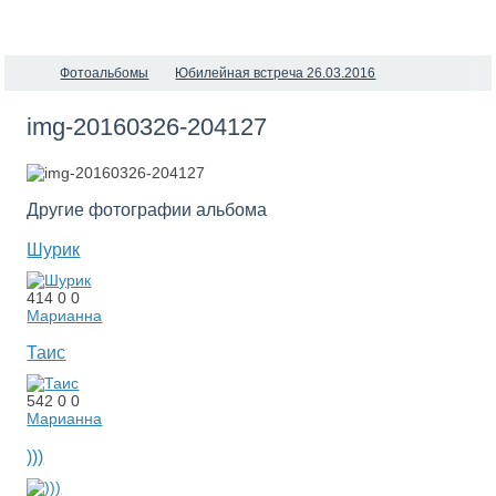
Фотоальбомы
Юбилейная встреча 26.03.2016
img-20160326-204127
Другие фотографии альбома
Шурик
414
0
0
Марианна
Таис
542
0
0
Марианна
)))