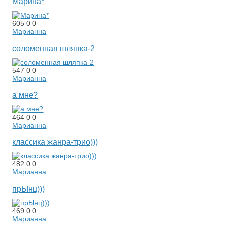
Марина*
605
0
0
Марианна
соломенная шляпка-2
547
0
0
Марианна
а мне?
464
0
0
Марианна
классика жанра-трио)))
482
0
0
Марианна
прЫнц)))
469
0
0
Марианна