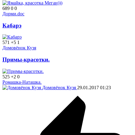
689
0
0
Дорми.doc
Кабарэ
571
+5
1
Домовёнок Кузя
Примы-красотки.
525
+2
0
Ромашка-Наташка.
Домовёнок Кузя
29.01.2017
01:23