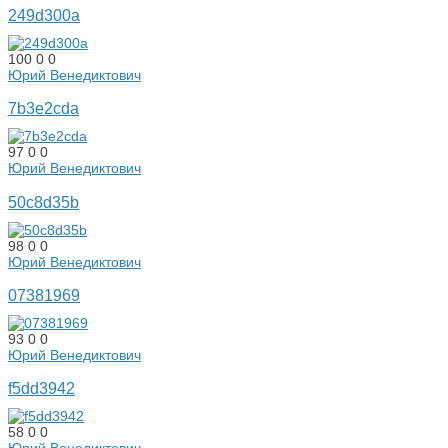
249d300a
100
0
0
Юрий Венедиктович
7b3e2cda
97
0
0
Юрий Венедиктович
50c8d35b
98
0
0
Юрий Венедиктович
07381969
93
0
0
Юрий Венедиктович
f5dd3942
58
0
0