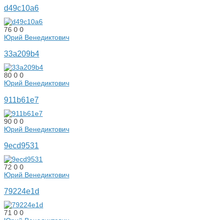
d49c10a6
76
0
0
Юрий Венедиктович
33a209b4
80
0
0
Юрий Венедиктович
911b61e7
90
0
0
Юрий Венедиктович
9ecd9531
72
0
0
Юрий Венедиктович
79224e1d
71
0
0