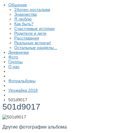
Общение
24опен ностальжи
Знакомства
Я люблю
Как быть?
Счастливые истории
Родители и дети
Расставания
Реальные встречи!
Остальные разделы...
Дневнички
Фото
Группы
О нас
Фотоальбомы
Урожайка 2018
501d9017
501d9017
Другие фотографии альбома