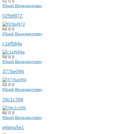
52
0
0
Юрий Венедиктович
025bf972
60
0
0
Юрий Венедиктович
c1ef584e
58
0
0
Юрий Венедиктович
377be094
60
0
0
Юрий Венедиктович
29c1c399
66
0
0
Юрий Венедиктович
e6eea5e1