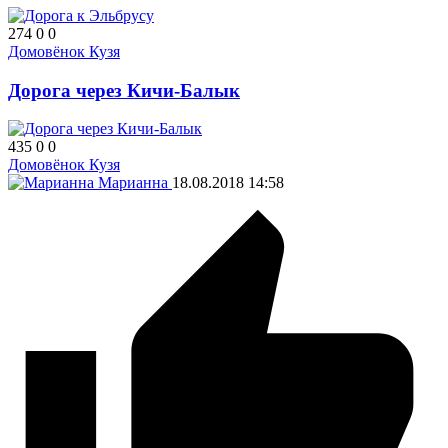
274
0
0
Домовёнок Кузя
Дорога через Кичи-Балык
435
0
0
Домовёнок Кузя
Марианна
18.08.2018
14:58