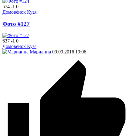
574
-1
0
Домовёнок Кузя
Фото #127
637
-1
0
Домовёнок Кузя
Марианна
09.09.2016
19:06