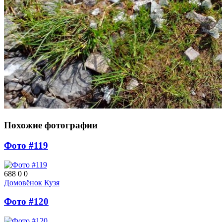
Похожие фотографии
Фото #119
688
0
0
Домовёнок Кузя
Фото #120