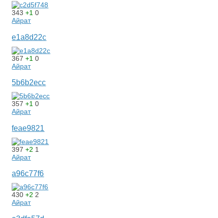
343
+1
0
Айрат
e1a8d22c
367
+1
0
Айрат
5b6b2ecc
357
+1
0
Айрат
feae9821
397
+2
1
Айрат
a96c77f6
430
+2
2
Айрат