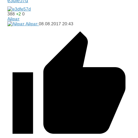
e3dfe57d
388
+2
0
Айрат
Айрат
08.08.2017
20:43