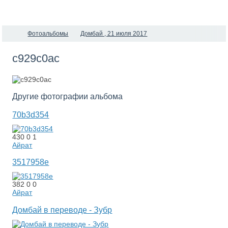
Фотоальбомы
Домбай , 21 июля 2017
c929c0ac
Другие фотографии альбома
70b3d354
430
0
1
Айрат
3517958e
382
0
0
Айрат
Домбай в переводе - Зубр