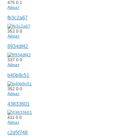
475
0
1
Айрат
fb3c2a67
352
0
0
Айрат
8934df42
337
0
0
Айрат
b40b9c51
352
0
0
Айрат
43833601
411
0
0
Айрат
c2d5f748