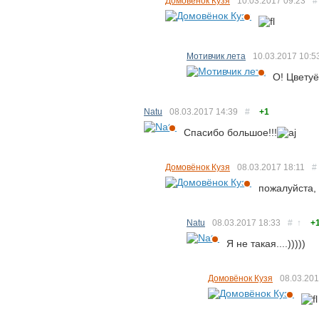
Домовёнок Кузя
10.03.2017
09:23
#
Мотивчик лета
10.03.2017
10:5
О! Цветуё
Natu
08.03.2017
14:39
#
+1
Спасибо большое!!!
Домовёнок Кузя
08.03.2017
18:11
#
пожалуйста, 
Natu
08.03.2017
18:33
#
↑
+
Я не такая....)))))
Домовёнок Кузя
08.03.20