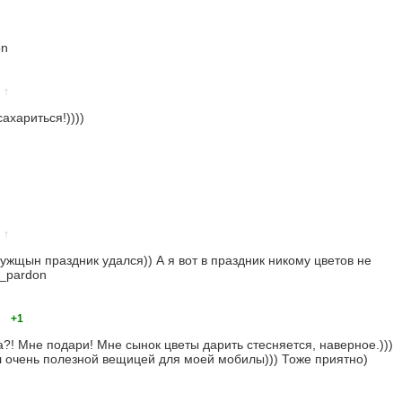
↑
сахариться!))))
↑
мужщын праздник удался)) А я вот в праздник никому цветов не
+1
?! Мне подари! Мне сынок цветы дарить стесняется, наверное.)))
 очень полезной вещицей для моей мобилы))) Тоже приятно)