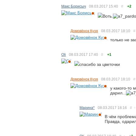
Макс Борисыч
08.03.2017
15:40
#
+2
Воть.
Домовёнок Кузя
08.03.2017
18:10
#
только не за
Oli
08.03.2017
17:40
#
+1
спасибо за цветочки
Домовёнок Кузя
08.03.2017
18:10
#
у какого-то 
дарил...
Марина*
08.03.2017
18:16
#
↑
В чём проблема
Правда, одарил