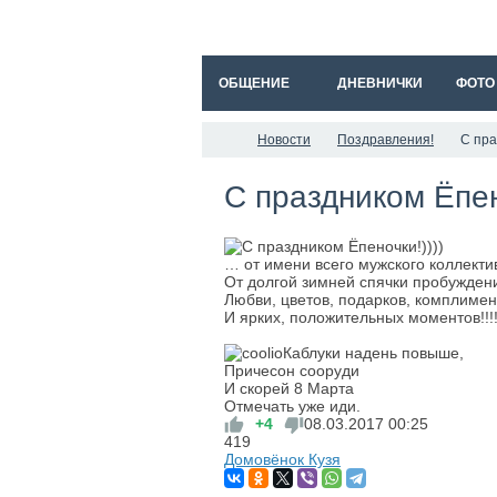
ОБЩЕНИЕ
ДНЕВНИЧКИ
ФОТО
Новости
Поздравления!
С пра
С праздником Ёпен
… от имени всего мужского коллекти
От долгой зимней спячки пробужден
Любви, цветов, подарков, комплимен
И ярких, положительных моментов!!!
Каблуки надень повыше,
Причесон сооруди
И скорей 8 Марта
Отмечать уже иди.
+4
08.03.2017
00:25
419
Домовёнок Кузя