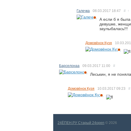
Галечка
08.03.2017
18:47
#
↑
А если б я была
девушке, женщин
заулыбалась!!!
Домовёнок Кузя
10.03.20
Барселонаа
09.03.2017
11:00
#
Леськин, я не поняла
Домовёнок Кузя
10.03.2017
09:23
#
24ЁПЕН.РУ Старый 24open
© 2026