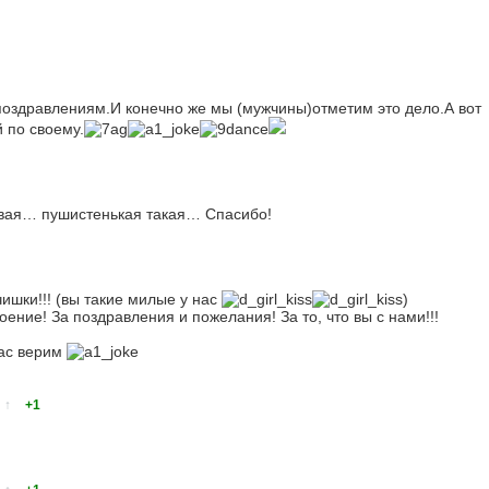
оздравлениям.И конечно же мы (мужчины)отметим это дело.А вот
 по своему.
вая… пушистенькая такая… Спасибо!
ишки!!! (вы такие милые у нас
)
оение! За поздравления и пожелания! За то, что вы с нами!!!
вас верим
↑
+1
)