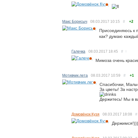
Макс Борисыч
08.03.2017
10:15
#
+2
Присоединяюсь к п
как? думаю каждый
Галечка
08.03.2017
18:45
#
↑
Мимоза очень краси
Мотивчик лета
08.03.2017
10:59
#
+1
Спасибочки, Мальч
За цветы! За настр
Держитесь! Мы в 
Домовёнок Кузя
08.03.2017
18:08
#
Держимся!))