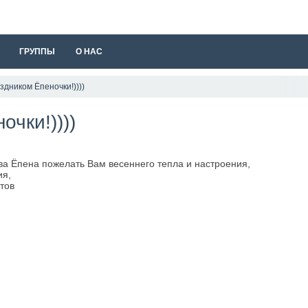
ГРУППЫ
О НАС
здником Ёпеночки!))))
очки!))))
ва Ёпена пожелать Вам весеннего тепла и настроения,
ия,
тов
!