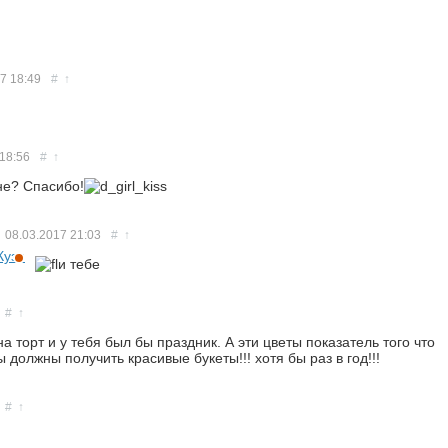
17
18:49
#
↑
18:56
#
↑
не? Спасибо!
08.03.2017
21:03
#
↑
и тебе
#
↑
 торт и у тебя был бы праздник. А эти цветы показатель того что
должны получить красивые букеты!!! хотя бы раз в год!!!
#
↑