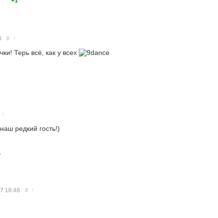
↑
+1
3
#
↑
чки! Терь всё, как у всех
↑
наш редкий гость!)
1
17
18:48
#
↑