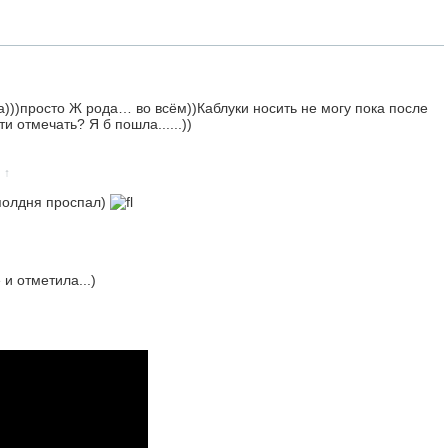
а)))просто Ж рода… во всём))Каблуки носить не могу пока после
и отмечать? Я б пошла......))
↑
полдня проспал)
 и отметила...)