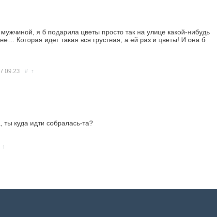
 мужчиной, я б подарила цветы просто так на улице какой-нибудь
е… Которая идет такая вся грустная, а ей раз и цветы! И она б
17
09:23
#
↑
, ты куда идти собралась-та?
↑