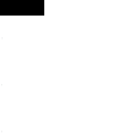
↑
↑
↑