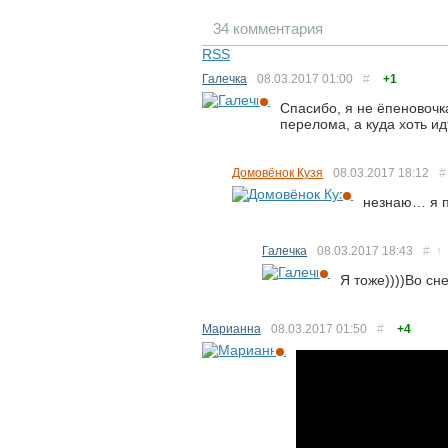
34 комментария
RSS
Галечка
08.03.2017
01:00
#
+1
Спасибо, я не ёпеновочк
перелома, а куда хоть идт
Домовёнок Кузя
08.03.2017
18:12
#
незнаю… я 
Галечка
08.03.2017
18:43
#
↑
Я тоже))))Во сне
Марианна
08.03.2017
01:50
#
+4