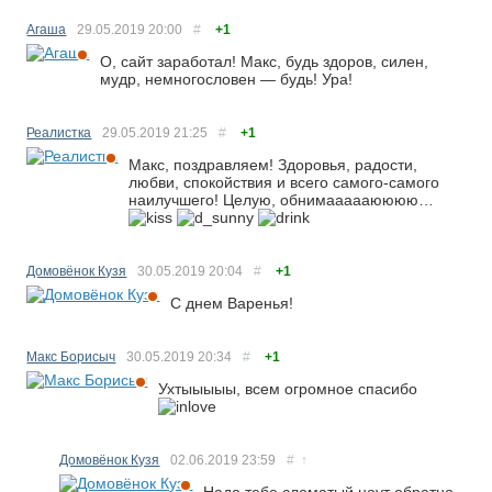
Агаша
29.05.2019
20:00
#
+1
О, сайт заработал! Макс, будь здоров, силен,
мудр, немногословен — будь! Ура!
Реалистка
29.05.2019
21:25
#
+1
Макс, поздравляем! Здоровья, радости,
любви, спокойствия и всего самого-самого
наилучшего! Целую, обнимаааааюююю…
Домовёнок Кузя
30.05.2019
20:04
#
+1
С днем Варенья!
Макс Борисыч
30.05.2019
20:34
#
+1
Ухтыыыыы, всем огромное спасибо
Домовёнок Кузя
02.06.2019
23:59
#
↑