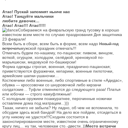
Атас! Пускай запомнят нынче нас
Атас! Танцуйте мальчики
любите девочек…
Атас! Атас!!! Атас!!!!!
Собираемся на февральскую гранд тусовку в хорошо
известном всем месте по случаю празднования Дня защитника
23 февраля!
Всем быть в сборе, всем быть в форме, всем надо
Новый год
встречать
мужской праздник отмечать!!!
Отмечать будем по-нашему, по-пацански: пивком, винцом,
воткой, огурцом, холодцом, селёдкой, хреновухой по-
марьяшески, медовухой по-башкирски!
Форма одежды строгая, военная, празднично-пацанская;
приветствуются фуражечки, кепарики, военные пилоточки,
армейские шапки-ушаночки…
Костюмчики либо военные, либо спортивные в стиле «Адидас»,
обувка — кроссовочки со шнуровочкой либо кирзачи
солдатские… Туфли отменяются до следующего раза! Платья
или юбочки — строго камуфляжные!
С холодным оружием поаккуратнее, перочинные ножички
оставляем дома под матрацем...)))
Тааак, ничего не забыла? Ну ладно, об чем не вспомнила, то
обсудим здесь всей бандой! На дело все пойдем, отсидеться в
углу никому не удастся!!!Сходняк состоится в
законспирированном месте, известном очень ограниченному
кругу лиц… ну так, человекам сто.-двести..))
Место встречи