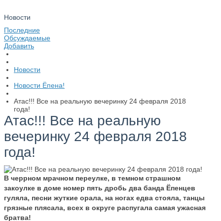
Новости
Последние
Обсуждаемые
Добавить
Новости
Новости Ёпена!
Атас!!! Все на реальную вечеринку 24 февраля 2018
года!
Атас!!! Все на реальную
вечеринку 24 февраля 2018
года!
В черрном мрачном переулке,
в темном страшном
закоулке
в доме номер пять дробь два
банда Ёпенцев
гуляла,
песни жуткие орала, на ногах едва стояла,
танцы
грязные плясала, всех в округе распугала
самая ужасная
братва!