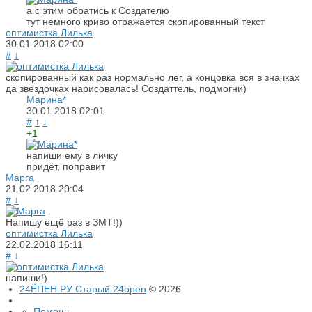
а с этим обратись к Создателю
тут немного криво отражается скопированный текст
оптимистка Лилька
30.01.2018
02:00
#
↓
скопированный как раз нормально лег, а концовка вся в значках
да звездочках нарисовалась! Создаттель, подмогни)
Марина*
30.01.2018
02:01
#
↑
↓
+1
напиши ему в личку
придёт, поправит
Марга
21.02.2018
20:04
#
↓
Напишу ещё раз в ЗМТ!))
оптимистка Лилька
22.02.2018
16:11
#
↓
напиши!)
24ЁПЕН.РУ Старый 24open
© 2026
Помощь