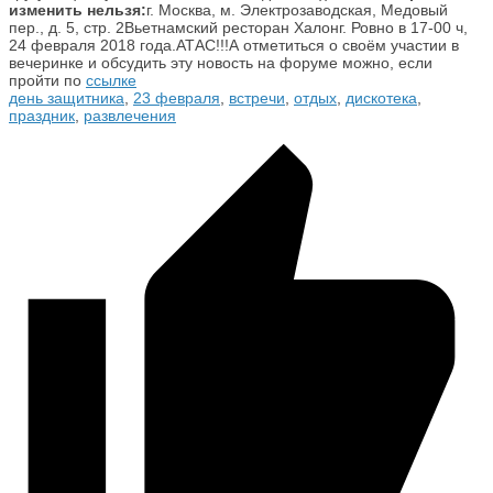
изменить нельзя:
г. Москва, м. Электрозаводская, Медовый
пер., д. 5, стр. 2Вьетнамский ресторан Халонг. Ровно в 17-00 ч,
24 февраля 2018 года.АТАС!!!А отметиться о своём участии в
вечеринке и обсудить эту новость на форуме можно, если
пройти по
ссылке
день защитника
,
23 февраля
,
встречи
,
отдых
,
дискотека
,
праздник
,
развлечения