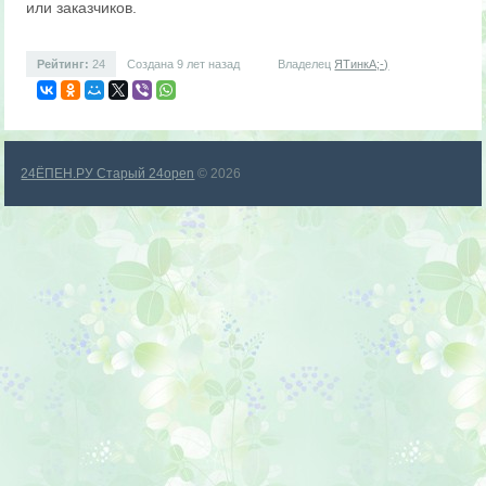
или заказчиков.
Рейтинг:
24
Создана 9 лет назад
Владелец
ЯТинкА;-)
24ЁПЕН.РУ Старый 24open
© 2026