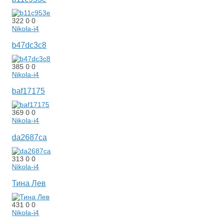
322
0
0
Nikola-i4
b47dc3c8
385
0
0
Nikola-i4
baf17175
369
0
0
Nikola-i4
da2687ca
313
0
0
Nikola-i4
Тина Лев
431
0
0
Nikola-i4