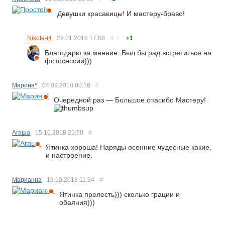
Девушки красавицы! И мастеру-браво!
Nikola-i4
22.01.2018
17:58
#
↑
+1
Благодарю за мнение. Был бы рад встретиться на
фотосессии)))
Марина*
04.09.2018
00:16
#
Очередной раз — Большое спасибо Мастеру!
Агаша
15.10.2018
21:50
#
Ятинка хороша! Наряды осенние чудесные какие,
и настроение.
Марианна
18.10.2018
11:34
#
Ятинка прелесть))) сколько грации и
обаяния)))