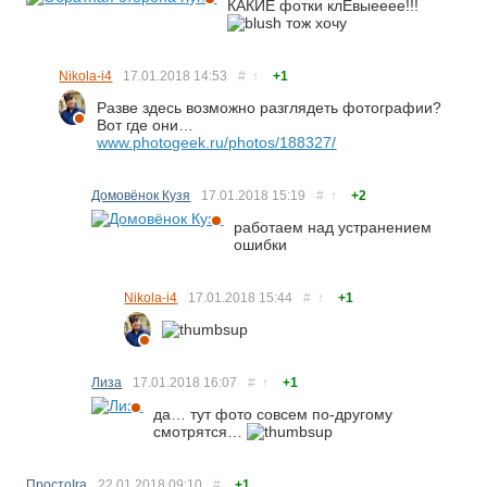
КАКИЕ фотки клЁвыееее!!!
тож хочу
Nikola-i4
17.01.2018
14:53
#
↑
+1
Разве здесь возможно разглядеть фотографии?
Вот где они…
www.photogeek.ru/photos/188327/
Домовёнок Кузя
17.01.2018
15:19
#
↑
+2
работаем над устранением
ошибки
Nikola-i4
17.01.2018
15:44
#
↑
+1
Лиза
17.01.2018
16:07
#
↑
+1
да… тут фото совсем по-другому
смотрятся…
ПростоIra
22.01.2018
09:10
#
+1