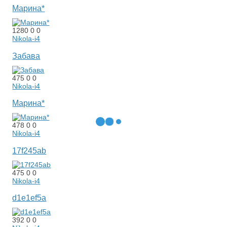
Марина*
1280
0
0
Nikola-i4
Забава
475
0
0
Nikola-i4
Марина*
478
0
0
Nikola-i4
17f245ab
475
0
0
Nikola-i4
d1e1ef5a
392
0
0