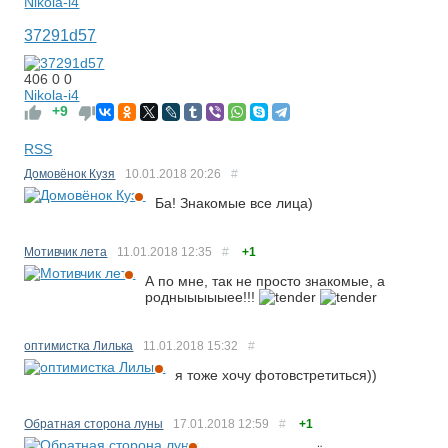
Nikola-i4
37291d57
406
0
0
Nikola-i4
+9
RSS
Домовёнок Кузя
10.01.2018
20:26
#
Ба! Знакомые все лица)
Мотивчик лета
11.01.2018
12:35
#
+1
А по мне, так не просто знакомые, а
родныыыыыее!!!
оптимистка Лилька
11.01.2018
15:32
#
я тоже хочу фотовстретиться))
Обратная сторона луны
17.01.2018
12:59
#
+1