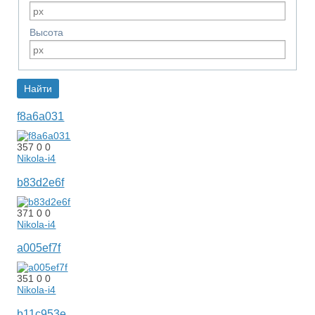
Высота
f8a6a031
357
0
0
Nikola-i4
b83d2e6f
371
0
0
Nikola-i4
a005ef7f
351
0
0
Nikola-i4
b11c953e