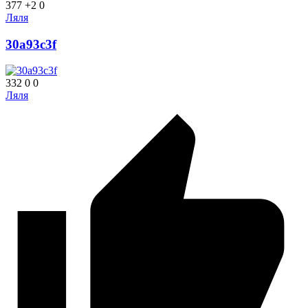
377
+2
0
Ляля
30a93c3f
332
0
0
Ляля