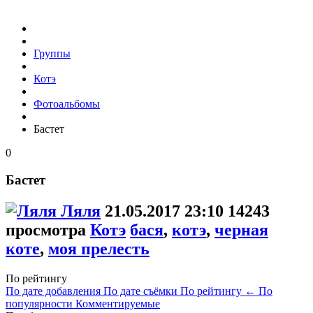
Группы
Котэ
Фотоальбомы
Бастет
0
Бастет
Ляля
21.05.2017
23:10
14243
просмотра
Котэ
бася
,
котэ
,
черная
коте
,
моя прелесть
По рейтингу
По дате добавления
По дате съёмки
По рейтингу
←
По
популярности
Комментируемые