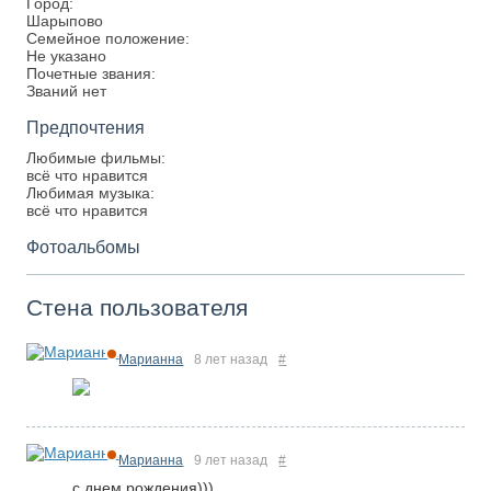
Город:
Шарыпово
Семейное положение:
Не указано
Почетные звания:
Званий нет
Предпочтения
Любимые фильмы:
всё что нравится
Любимая музыка:
всё что нравится
Фотоальбомы
Стена пользователя
Марианна
8 лет назад
#
Марианна
9 лет назад
#
с днем рождения)))