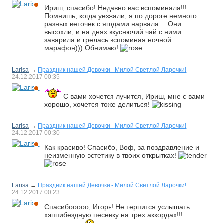
Ириш, спасибо! Недавно вас вспоминала!!!
Помнишь, когда уезжали, я по дороге немного
разных веточек с ягодами нарвала… Они
высохли, и на днях вкуснючий чай с ними
заварила и грелась вспоминая ночной
марафон))) Обнимаю!
Larisa
→
Праздник нашей Девочки - Милой Светлой Ларочки!
24.12.2017
00:35
С вами хочется лучится, Ириш, мне с вами
хорошо, хочется тоже делиться!
Larisa
→
Праздник нашей Девочки - Милой Светлой Ларочки!
24.12.2017
00:30
Как красиво! Спасибо, Воф, за поздравление и
неизменную эстетику в твоих открытках!
Larisa
→
Праздник нашей Девочки - Милой Светлой Ларочки!
24.12.2017
00:23
Спасибооооо, Игорь! Не терпится услышать
хэппибездную песенку на трех аккордах!!!