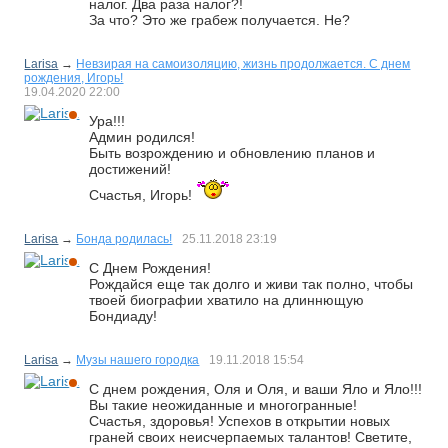
налог. Два раза налог?!
За что? Это же грабеж получается. Не?
Larisa
→
Невзирая на самоизоляцию, жизнь продолжается. С днем
рождения, Игорь!
19.04.2020
22:00
Ура!!!
Админ родился!
Быть возрождению и обновлению планов и
достижений!
Счастья, Игорь!
Larisa
→
Бонда родилась!
25.11.2018
23:19
С Днем Рождения!
Рождайся еще так долго и живи так полно, чтобы
твоей биографии хватило на длиннющую
Бондиаду!
Larisa
→
Музы нашего городка
19.11.2018
15:54
С днем рождения, Оля и Оля, и ваши Яло и Яло!!!
Вы такие неожиданные и многогранные!
Счастья, здоровья! Успехов в открытии новых
граней своих неисчерпаемых талантов! Светите,