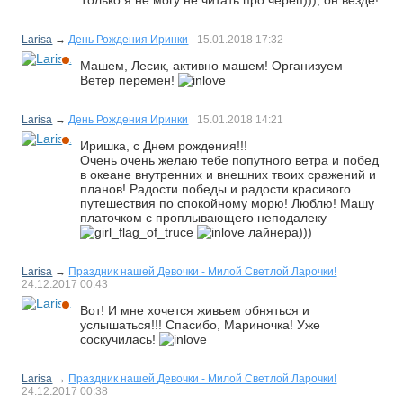
Только я не могу не читать про череп))), он везде!
Larisa
→
День Рождения Иринки
15.01.2018
17:32
Машем, Лесик, активно машем! Организуем
Ветер перемен!
Larisa
→
День Рождения Иринки
15.01.2018
14:21
Иришка, с Днем рождения!!!
Очень очень желаю тебе попутного ветра и побед
в океане внутренних и внешних твоих сражений и
планов! Радости победы и радости красивого
путешествия по спокойному морю! Люблю! Машу
платочком с проплывающего неподалеку
лайнера)))
Larisa
→
Праздник нашей Девочки - Милой Светлой Ларочки!
24.12.2017
00:43
Вот! И мне хочется живьем обняться и
услышаться!!! Спасибо, Мариночка! Уже
соскучилась!
Larisa
→
Праздник нашей Девочки - Милой Светлой Ларочки!
24.12.2017
00:38