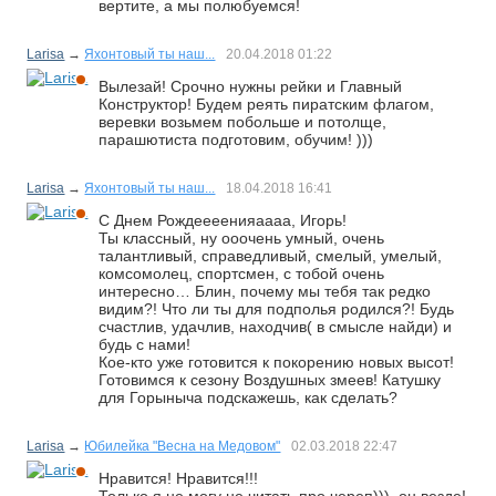
вертите, а мы полюбуемся!
Larisa
→
Яхонтовый ты наш...
20.04.2018
01:22
Вылезай! Срочно нужны рейки и Главный
Конструктор! Будем реять пиратским флагом,
веревки возьмем побольше и потолще,
парашютиста подготовим, обучим! )))
Larisa
→
Яхонтовый ты наш...
18.04.2018
16:41
С Днем Рождеееенияаааа, Игорь!
Ты классный, ну ооочень умный, очень
талантливый, справедливый, смелый, умелый,
комсомолец, спортсмен, с тобой очень
интересно… Блин, почему мы тебя так редко
видим?! Что ли ты для подполья родился?! Будь
счастлив, удачлив, находчив( в смысле найди) и
будь с нами!
Кое-кто уже готовится к покорению новых высот!
Готовимся к сезону Воздушных змеев! Катушку
для Горыныча подскажешь, как сделать?
Larisa
→
Юбилейка "Весна на Медовом"
02.03.2018
22:47
Нравится! Нравится!!!