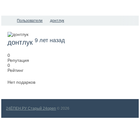
Пользователи
донтлук
9 лет назад
донтлук
0
Репутация
0
Рейтинг
Нет подарков
24ЁПЕН.РУ Старый 24open
© 2026