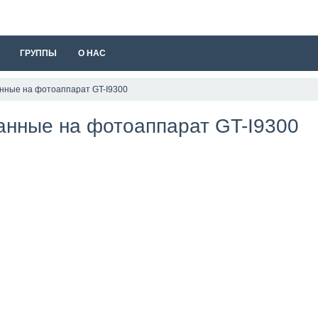
ГРУППЫ
О НАС
нные на фотоаппарат GT-I9300
анные на фотоаппарат GT-I9300