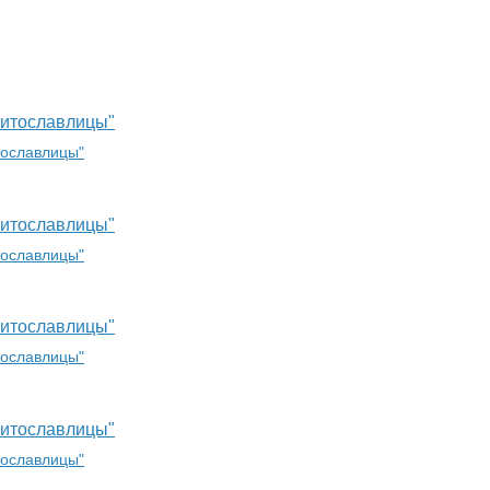
Витославлицы"
Витославлицы"
Витославлицы"
Витославлицы"