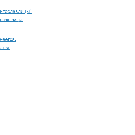
Витославлицы"
неется.