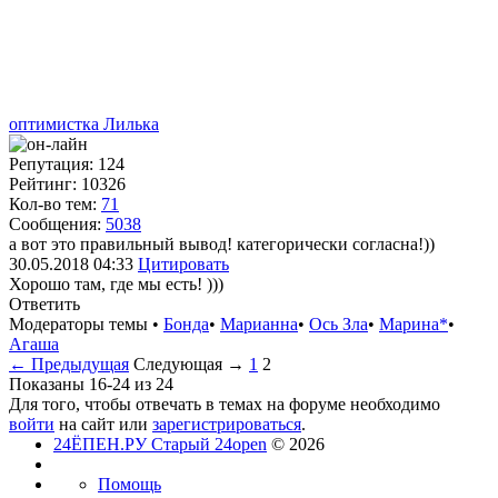
оптимистка Лилька
Репутация: 124
Рейтинг: 10326
Кол-во тем:
71
Сообщения:
5038
а вот это правильный вывод! категорически согласна!))
30.05.2018
04:33
Цитировать
Хорошо там, где мы есть! )))
Ответить
Модераторы темы •
Бонда
•
Марианна
•
Ось Зла
•
Марина*
•
Агаша
← Предыдущая
Следующая →
1
2
Показаны 16-24 из 24
Для того, чтобы отвечать в темах на форуме необходимо
войти
на сайт или
зарегистрироваться
.
24ЁПЕН.РУ Старый 24open
© 2026
Помощь