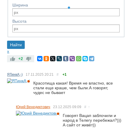
Ширина
Высота
x
+2
RS
ЯТинкА;-)
17.11.2025
20:21
#
+1
Красотища какая! Время не властно, все
стали еще краше, чем были.А говорят,
чудес не бывает
Юрий Венедиктович
23.12.2025
09:09
#
↑
Говорят Вацап заблочили и
народ в Телегу перебежал?)))
А сайт от живёт))