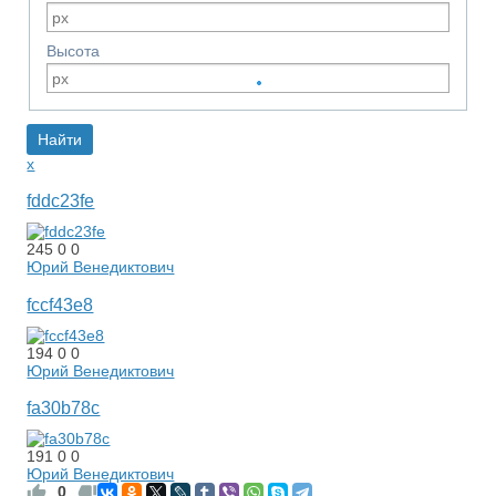
Высота
x
fddc23fe
245
0
0
Юрий Венедиктович
fccf43e8
194
0
0
Юрий Венедиктович
fa30b78c
191
0
0
Юрий Венедиктович
0