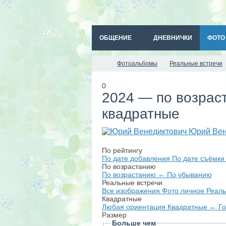
ОБЩЕНИЕ
ДНЕВНИЧКИ
ФОТО
Фотоальбомы
Реальные встречи
0
2024 — по возрас
квадратные
Юрий Вен
По рейтингу
По дате добавления
По дате съёмк
По возрастанию
По возрастанию
←
По убыванию
Реальные встречи
Все изображения
Фото личное
Реаль
Квадратные
Любая ориентация
Квадратные
←
Г
Размер
Больше чем