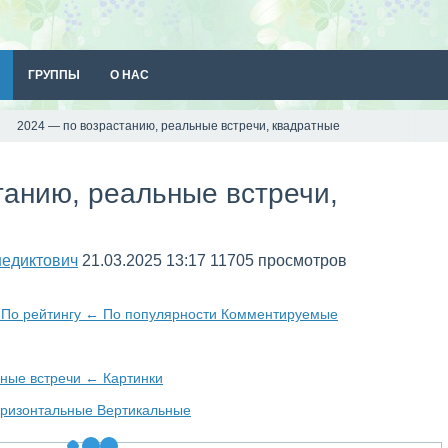
ГРУППЫ
О НАС
2024 — по возрастанию, реальные встречи, квадратные
танию, реальные встречи,
едиктович
21.03.2025
13:17
11705 просмотров
и
По рейтингу
←
По популярности
Комментируемые
ные встречи
←
Картинки
оризонтальные
Вертикальные