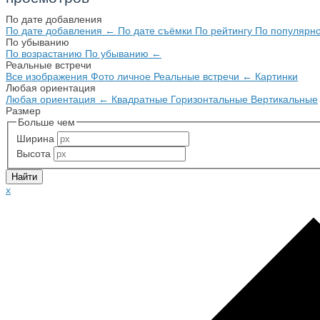
По дате добавления
По дате добавления
←
По дате съёмки
По рейтингу
По популярн
По убыванию
По возрастанию
По убыванию
←
Реальные встречи
Все изображения
Фото личное
Реальные встречи
←
Картинки
Любая ориентация
Любая ориентация
←
Квадратные
Горизонтальные
Вертикальные
Размер
Больше чем
Ширина
Высота
x