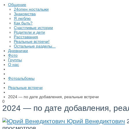
Общение
24опен ностальжи
Знакомства
Я люблю
Как быть?
Счастливые истории
Родители и дети
Расставания
Реальные встречи!
Остальные разделы...
Дневнички
Фото
Группы
О нас
Фотоальбомы
Реальные встречи
2024 — по дате добавления, реальные встречи
0
2024 — по дате добавления, реа
Юрий Венедиктович
просмотров