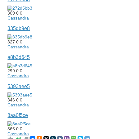
309
0
0
Cassandra
335db9e8
327
0
0
Cassandra
a8b3d645
299
0
0
Cassandra
5393aee5
346
0
0
Cassandra
8aa0f5ce
366
0
0
Cassandra
+4