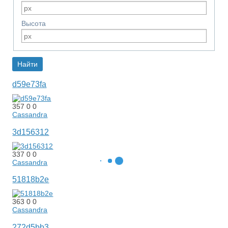
Высота
d59e73fa
357
0
0
Cassandra
3d156312
337
0
0
Cassandra
51818b2e
363
0
0
Cassandra
272d5bb3