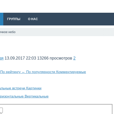
ГРУППЫ
О НАС
очное небо
зя
13.09.2017
22:03
13266 просмотров
2
и
По рейтингу
←
По популярности
Комментируемые
альные встречи
Картинки
оризонтальные
Вертикальные