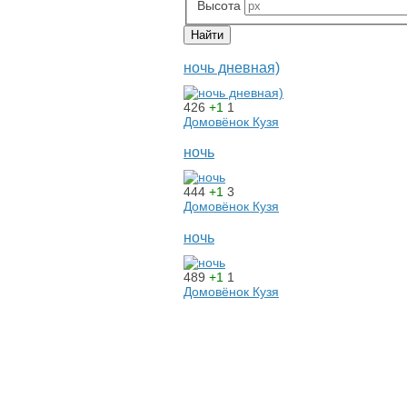
Высота
ночь дневная)
426
+1
1
Домовёнок Кузя
ночь
444
+1
3
Домовёнок Кузя
ночь
489
+1
1
Домовёнок Кузя