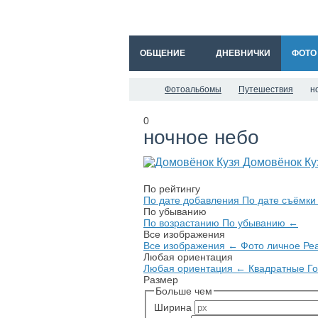
ОБЩЕНИЕ
ДНЕВНИЧКИ
ФОТО
Фотоальбомы
Путешествия
н
0
ночное небо
Домовёнок Ку
По рейтингу
По дате добавления
По дате съёмк
По убыванию
По возрастанию
По убыванию
←
Все изображения
Все изображения
←
Фото личное
Ре
Любая ориентация
Любая ориентация
←
Квадратные
Г
Размер
Больше чем
Ширина