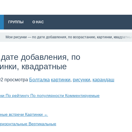
ГРУППЫ
О НАС
Мои рисунки — по дате добавления, по возрастанию, картинки, квадратны
дате добавления, по
инки, квадратные
92 просмотра
Болталка
картинки
,
рисунки
,
карандаш
мки
По рейтингу
По популярности
Комментируемые
ные встречи
Картинки
←
оризонтальные
Вертикальные