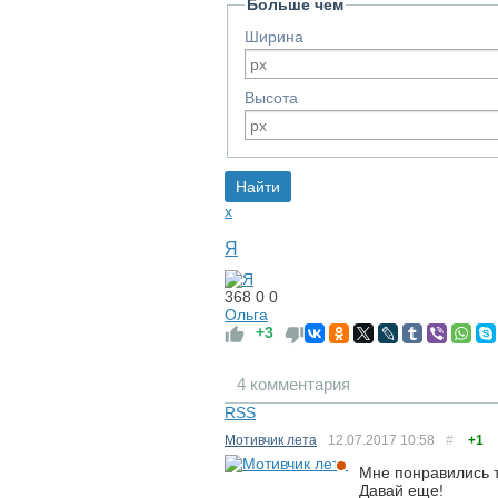
Больше чем
Ширина
Высота
x
Я
368
0
0
Ольга
+3
4 комментария
RSS
Мотивчик лета
12.07.2017
10:58
#
+1
Мне понравились 
Давай еще!