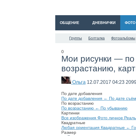
ОБЩЕНИЕ
ДНЕВНИЧКИ
ФОТО
Группы
Болталка
Фотоальбомы
0
Мои рисунки — по 
возрастанию, карт
Ольга
12.07.2017
04:23
209
По дате добавления
По дате добавления
←
По дате съё
По возрастанию
По возрастанию
←
По убыванию
Картинки
Все изображения
Фото личное
Реаль
Квадратные
Любая ориентация
Квадратные
←
Г
Размер